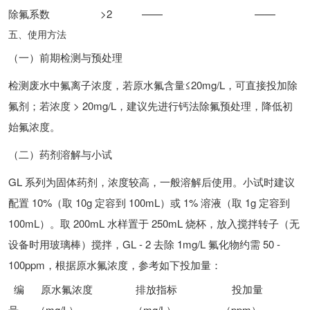
除氟系数
>2
——
——
五、使用方法
（一）前期检测与预处理
检测废水中氟离子浓度，若原水氟含量≤20mg/L，可直接投加除
氟剂；若浓度 > 20mg/L，建议先进行钙法除氟预处理，降低初
始氟浓度。
（二）药剂溶解与小试
GL 系列为固体药剂，浓度较高，一般溶解后使用。小试时建议
配置 10%（取 10g 定容到 100mL）或 1% 溶液（取 1g 定容到
100mL）。取 200mL 水样置于 250mL 烧杯，放入搅拌转子（无
设备时用玻璃棒）搅拌，GL - 2 去除 1mg/L 氟化物约需 50 -
100ppm，根据原水氟浓度，参考如下投加量：
编
原水氟浓度
排放指标
投加量
号
（mg/L）
（mg/L）
（ppm）